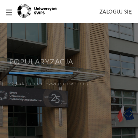
ZALOGUJ SIĘ
Panel boczny
Przejdź do głównej zawartości
POPULARYZACJA
Oglądaj filmy i rozwiązuj ćwiczenia