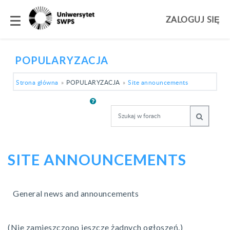
ZALOGUJ SIĘ
Panel boczny
Przejdź do głównej zawartości
POPULARYZACJA
Strona główna
POPULARYZACJA
Site announcements
Szukaj w forach
Szukaj w
SITE ANNOUNCEMENTS
General news and announcements
(Nie zamieszczono jeszcze żadnych ogłoszeń.)